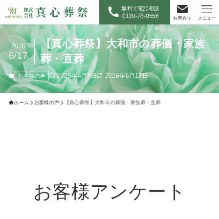
無料で電話相談
0120-78-0556
お問合せ
メニュー
【真心葬祭】大和市の葬儀・家族
2026
6/17
葬・直葬
2025年4月7日
2026年6月17日
お客様の声
ホーム
お客様の声
【真心葬祭】大和市の葬儀・家族葬・直葬
お客様アンケート