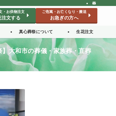
文・お供物注文
ご危篤・お亡くなり・搬送
花注文する
お急ぎの方へ
真心葬祭について
生花注文
祭】大和市の葬儀・家族葬・直葬