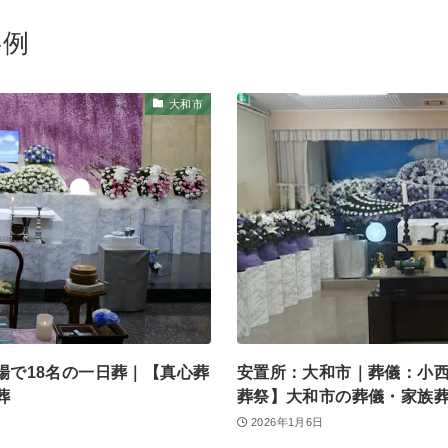
事例
大和市
場で18名の一日葬｜【真心葬
安置所：大和市｜葬儀：小西
葬
葬祭】大和市の葬儀・家族
2026年1月6日