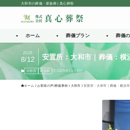
大和市の葬儀・家族葬 | 真心葬祭
ホーム
葬儀プラン
葬儀
2025
安置所：大和市｜葬儀：横
8/12
2025年11月4日
大和市
家族葬
ホーム
お客様の声/葬儀事例
大和市
安置所：大和市｜葬儀：横浜市