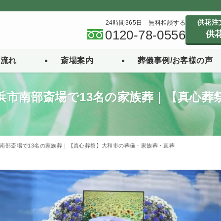
供花注
24時間365日 無料相談する
0120-78-0556
供
の流れ
斎場案内
葬儀事例/お客様の声
浜市南部斎場で13名の家族葬｜【真心葬
南部斎場で13名の家族葬｜【真心葬祭】大和市の葬儀・家族葬・直葬