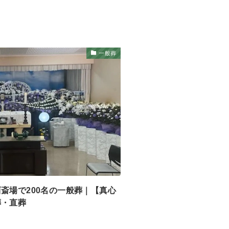
一般葬
斎場で200名の一般葬｜【真心
葬・直葬