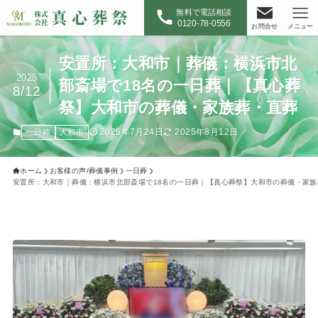
無料で電話相談
0120-78-0556
お問合せ
メニュー
安置所：大和市｜葬儀：横浜市北
2025
部斎場で18名の一日葬｜【真心葬
8/12
祭】大和市の葬儀・家族葬・直葬
2025年7月24日
2025年8月12日
一日葬
大和市
ホーム
お客様の声/葬儀事例
一日葬
安置所：大和市｜葬儀：横浜市北部斎場で18名の一日葬｜【真心葬祭】大和市の葬儀・家族