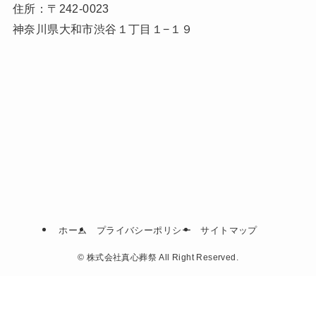
住所：〒242-0023
神奈川県大和市渋谷１丁目１−１９
ホーム
プライバシーポリシー
サイトマップ
©
株式会社真心葬祭 All Right Reserved.
無料相談 24時間365日対応
真心葬祭葬祭の生花・お供
物
0120-78-0556